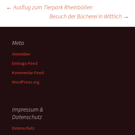
Beitragsnavigation
←
Ausflug zum Tierpark Rheinböllen
Besuch der Bücherei in Wittlich
→
Meta
Anmelden
Eintrags-Feed
Kommentar-Feed
WordPress.org
Impressum &
Datenschutz
Datenschutz