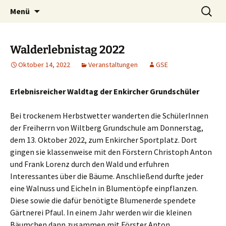
Zum
Suchen
Grundschule Enkirch
Menü
Inhalt
nach:
springen
Walderlebnistag 2022
Oktober 14, 2022
Veranstaltungen
GSE
Erlebnisreicher Waldtag der Enkircher Grundschüler
Bei trockenem Herbstwetter wanderten die SchülerInnen
der Freiherrn von Wiltberg Grundschule am Donnerstag,
dem 13. Oktober 2022, zum Enkircher Sportplatz. Dort
gingen sie klassenweise mit den Förstern Christoph Anton
und Frank Lorenz durch den Wald und erfuhren
Interessantes über die Bäume. Anschließend durfte jeder
eine Walnuss und Eicheln in Blumentöpfe einpflanzen.
Diese sowie die dafür benötigte Blumenerde spendete
Gärtnerei Pfaul. In einem Jahr werden wir die kleinen
Bäumchen dann zusammen mit Förster Anton